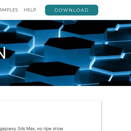
AMPLES
HELP
DOWNLOAD
N
держку 3ds Max, но при этом