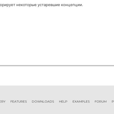
орирует некоторые устаревшие концепции.
ERY
FEATURES
DOWNLOADS
HELP
EXAMPLES
FORUM
P