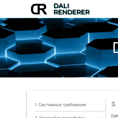
DALI
RENDERER
3
1. Системные требования
Dal
2. Настройка интерфейса