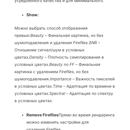
усредненного качества и для минимального.
Show:
Можно выбрать способ отображения
превью:
Beauty
– Финальная картинка, но без
шумоподавления и удаления
Fireflies
.
SNR
–
Отношение сигнал/шум в условных
цветах.
Density
– Плотность семплирования в
условных цветах.
Beauty no FF
– Финальная
картинка с удалением
Fireflies
, но без
шумоподавления.
Importance
– Важность пикселей
в условных цветах.
Time
– Адаптация по времени в
условных цветах.
Spectral
– Адаптация по спектру
в условных цветах.
Remove Fireflies
Прямо во время рендеринга
можно изменить настройки для
удаления
Fireflies
.